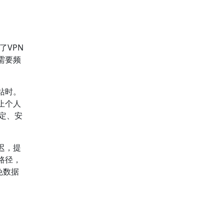
了VPN
需要频
站时。
止个人
稳定、安
迟，提
路径，
免数据