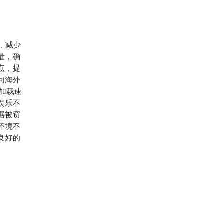
，减少
量，确
点，提
问海外
页加载速
娱乐不
据被窃
环境不
良好的