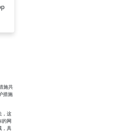
pp
措施共
护措施
法，这
你的网
域，具