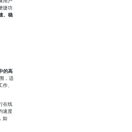
保用户
便捷功
速、稳
中的高
围，适
工作、
行在线
均速度
，如