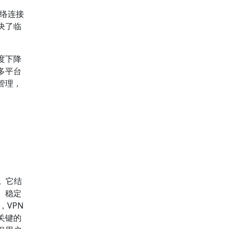
络连接
决了临
度下降
多平台
管理，
。
它结
、稳定
，VPN
关键的