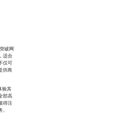
突破网
，适合
不仅可
提供商
体验其
全部高
值得注
务。