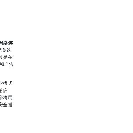
网络连
究竟这
其是在
露和广告
业模式
感信
会将用
安全措